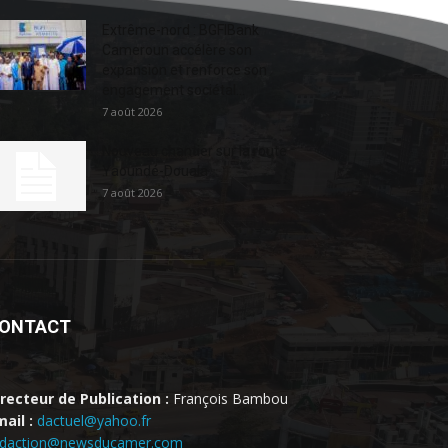
Extrême-nord : BGFIBank
Cameroun accélère son
expansion et renforce son
engagement sociétal...
7 août 2026
Nouveau chantier sur la route
Yaoundé-Douala
7 août 2026
ONTACT
irecteur de Publication :
François Bambou
ail :
dactuel@yahoo.fr
edaction@newsducamer.com