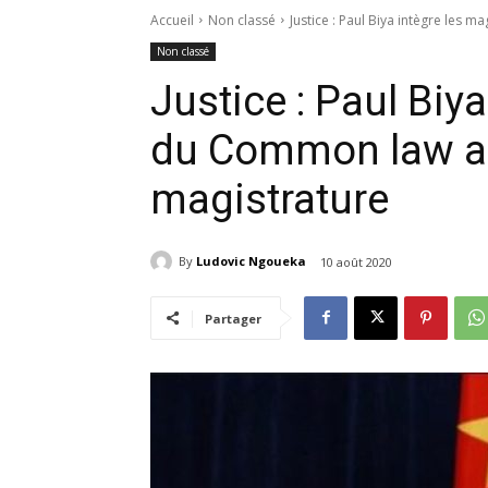
Accueil
Non classé
Justice : Paul Biya intègre les 
Non classé
Justice : Paul Biy
du Common law au
magistrature
By
Ludovic Ngoueka
10 août 2020
Partager