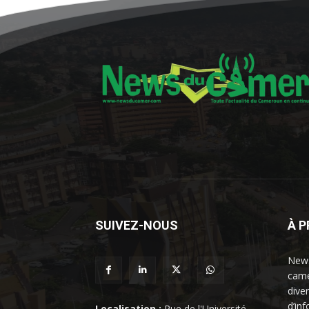
SUIVEZ-NOUS
À 
News
came
dive
d’in
Localisation :
Rue de l'Université,