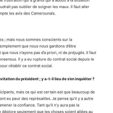
e frustration qui a grandi qui a abouti à la situation
rait pas oublier de soigner les maux. Il faut aller
ompte les avis des Camerounais.
es ; mais nous sommes conscients sur la
ut simplement que nous nous gardions d’être
ue nous n’ayons pas d’a priori, ni de préjugés. Il faut
nsensus. Il y a eu rupture du contrat social depuis le
our rétablir ce contrat social.
itation du président ; y a-t-il lieu de s’en inquiéter ?
ticipants, mais ce qui est certain est que beaucoup de
nt eu peur des représailles. Je pense qu’il y a autre
mener la confiance. Tant qu’il n’y aura pas la
Je déplore seulement que les choses soient allées au