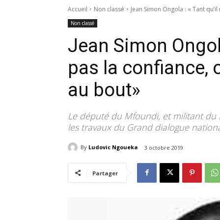
Accueil
Non classé
Jean Simon Ongola : « Tant qu’il n
Non classé
Jean Simon Ongola 
pas la confiance, 
au bout»
Le député du Mfoundi, et militant du R
les travaux du Grand dialogue nationa
By
Ludovic Ngoueka
3 octobre 2019
Partager