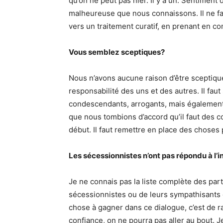
qu’on ne peut pas nier. Il y a un. Sentiment d
malheureuse que nous connaissons. Il ne faud
vers un traitement curatif, en prenant en c
Vous semblez sceptiques?
Nous n’avons aucune raison d’être sceptiqu
responsabilité des uns et des autres. Il fa
condescendants, arrogants, mais également q
que nous tombions d’accord qu’il faut des co
début. Il faut remettre en place des choses p
Les sécessionnistes n’ont pas répondu à l’inv
Je ne connais pas la liste complète des par
sécessionnistes ou de leurs sympathisants o
chose à gagner dans ce dialogue, c’est de ra
confiance, on ne pourra pas aller au bout. 