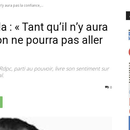
’y aura pas la confiance,...
: « Tant qu’il n’y aura
on ne pourra pas aller
dpc, parti au pouvoir, livre son sentiment sur
l.
2326
0