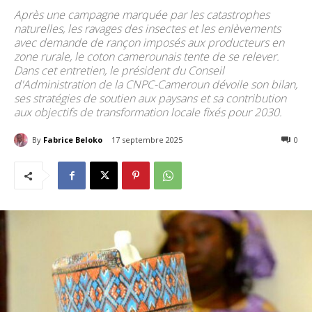
Après une campagne marquée par les catastrophes
naturelles, les ravages des insectes et les enlèvements
avec demande de rançon imposés aux producteurs en
zone rurale, le coton camerounais tente de se relever.
Dans cet entretien, le président du Conseil
d'Administration de la CNPC-Cameroun dévoile son bilan,
ses stratégies de soutien aux paysans et sa contribution
aux objectifs de transformation locale fixés pour 2030.
By
Fabrice Beloko
17 septembre 2025
272
0