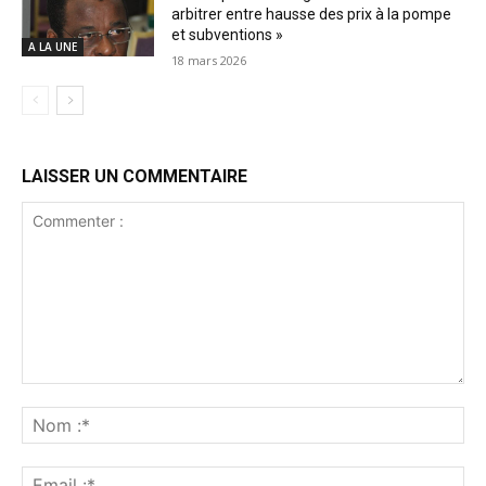
arbitrer entre hausse des prix à la pompe
et subventions »
A LA UNE
18 mars 2026
LAISSER UN COMMENTAIRE
Commenter
:
No
:*
Ema