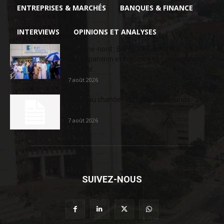
ENTREPRISES & MARCHÉS
BANQUES & FINANCE
INTERVIEWS
OPINIONS ET ANALYSES
Extrême-nord : BGFIBank Cameroun accélère
son expansion et renforce son engagement
sociétal...
7 août 2026
Nouveau chantier sur la route Yaoundé-
Douala
7 août 2026
SUIVEZ-NOUS