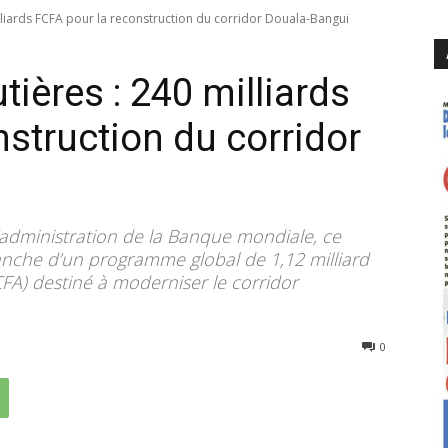
illiards FCFA pour la reconstruction du corridor Douala-Bangui
tières : 240 milliards
struction du corridor
d’administration de la Banque mondiale, ce
anche d’un programme global de 1,12 milliard
CFA) destiné à moderniser le corridor
84
0