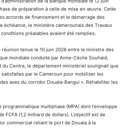
 d’administration de la Banque mondiale le 12 juin
phase de préparation à celle de mise en œuvre. Cette
 des accords de financement et le démarrage des
tte échéance, le ministère camerounais des Travaux
s conditions préalables avaient été remplies.
 réunion tenue le 10 juin 2026 entre le ministre des
nque mondiale conduite par Anne-Cécile Souhaid,
 et du Centre, le département ministériel soulignait que
é satisfaites par le Cameroun pour mobiliser les
des axes du corridor Douala-Bangui ». Réhabiliter les
e programmatique multiphase (MPA) dont l’enveloppe
e FCFA (1,2 milliard de dollars). L’objectif est de
dor commercial reliant le port de Douala à la