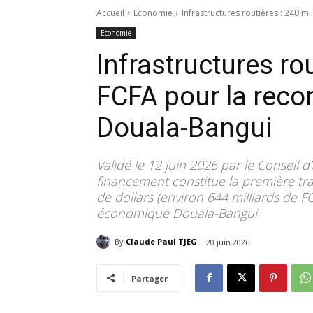
Accueil
Economie
Infrastructures routières : 240 m
Economie
Infrastructures rou
FCFA pour la recon
Douala-Bangui
Validé le 12 juin 2026 par le Conseil 
financement constitue la première tr
de dollars (environ 644 milliards de F
économique Douala-Bangui.
By
Claude Paul TJEG
20 juin 2026
Partager