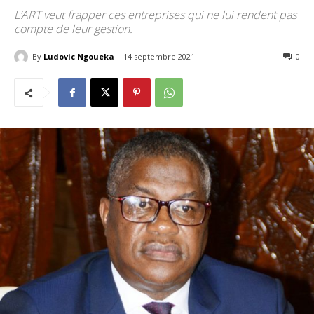
L’ART veut frapper ces entreprises qui ne lui rendent pas
compte de leur gestion.
By
Ludovic Ngoueka
14 septembre 2021
344
0