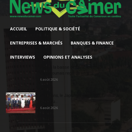
ACCUEIL
POLITIQUE & SOCIÉTÉ
ENTREPRISES & MARCHÉS
BANQUES & FINANCE
INTERVIEWS
OPINIONS ET ANALYSES
Face à la baisse des prix, le cacao
camerounais regarde vers...
6 août 2026
En 20 ans, le Japon a injecté 363,3 milliards
FCFA au...
6 août 2026