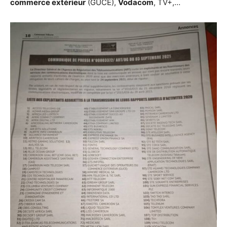
commerce extérieur
(GUCE),
Vodacom
, TV+,…