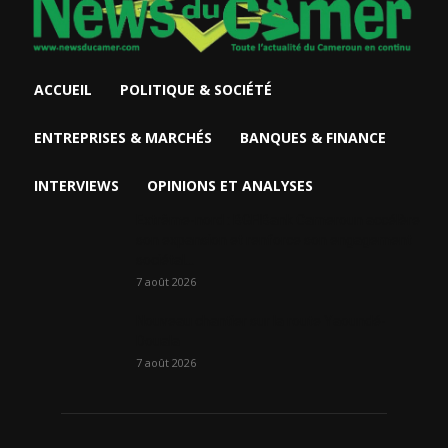
ACCUEIL
POLITIQUE & SOCIÉTÉ
ENTREPRISES & MARCHÉS
BANQUES & FINANCE
INTERVIEWS
OPINIONS ET ANALYSES
Extrême-nord : BGFIBank Cameroun accélère
son expansion et renforce son engagement
sociétal...
7 août 2026
Nouveau chantier sur la route Yaoundé-
Douala
7 août 2026