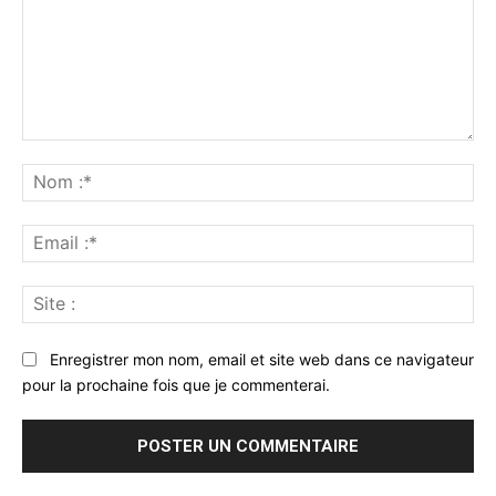
Commenter
:
No
:*
Ema
:*
Sit
:
Enregistrer mon nom, email et site web dans ce navigateur
pour la prochaine fois que je commenterai.