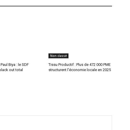
Non classé
aul Biya : le SDF
Tissu Productif : Plus de 472 000 PME
lack out total
structurent l’économie locale en 2025