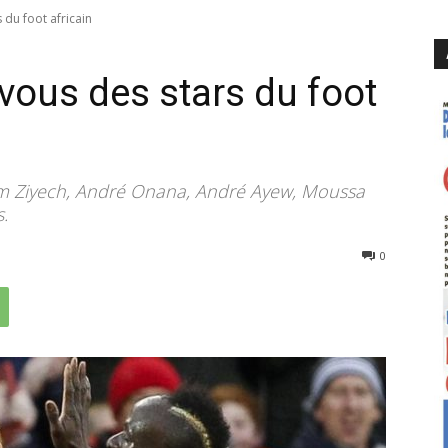
 du foot africain
vous des stars du foot
 Ziyech, André Onana, André Ayew, Moussa
.
1879
0