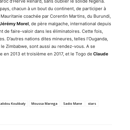
oc d’Hervé Renard, sans oublier le solide Nigeria.
 pays, chacun à un bout du continent, de participer à
la Mauritanie coachée par Corentin Martins, du Burundi,
Jérémy Morel
, de père malgache, international depuis
 de faire-valoir dans les éliminatoires. Cette fois,
eures. D’autres nations dites mineures, telles l’Ouganda,
t le Zimbabwe, sont aussi au rendez-vous. A se
e en 2013 et troisième en 2017, et le Togo de
Claude
alidou Koulibaly
Moussa Marega
Sadio Mane
stars