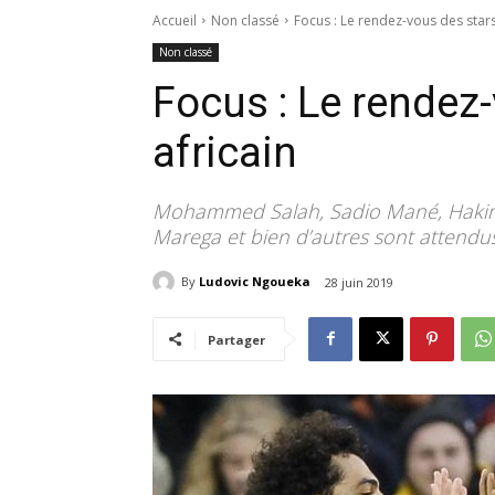
Accueil
Non classé
Focus : Le rendez-vous des stars
Non classé
Focus : Le rendez-
africain
Mohammed Salah, Sadio Mané, Hakim
Marega et bien d’autres sont attendus
By
Ludovic Ngoueka
28 juin 2019
Partager