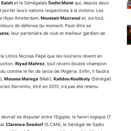
Salah
et le Sénégalais
Sadio Mané
qui, depuis deux
 porter leurs nations respectives à la victoire. Les
de l’Ajax Amsterdam,
Noussair Mazraoui
et, surtout,
namiteurs de défense du moment. Peut-être se
nana
, leur partenaire de club et meilleur gardien de
le Lillois Nicolas Pépé que les Ivoiriens rêvent en
ruction.
Riyad Mahrez
, tout récent double champion
u comme le fer de lance de l’Algérie. Enfin, il faudra
),
Moussa Marega
(Mali),
Kalidou Koulibaly
(Sénégal)
oirien Gervinho, titré en 2015, n’a pas été retenu.
devrait se disputer entre l’Egypte, le favori logique (7
par
Clarence Seedorf
(5 CAN), le Sénégal de Sadio