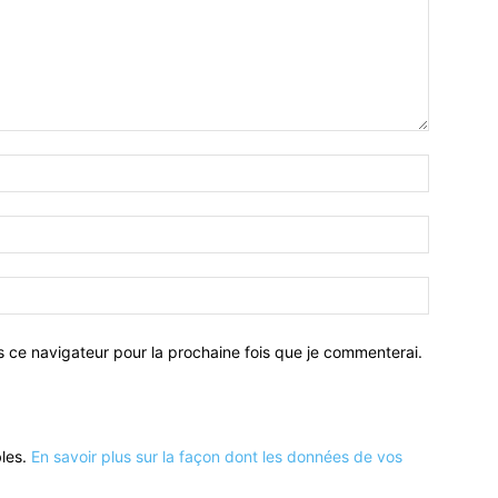
Nom
:*
Email
:*
Site
:
s ce navigateur pour la prochaine fois que je commenterai.
bles.
En savoir plus sur la façon dont les données de vos