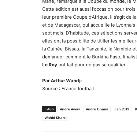
Mané, remarqué à la Coupe du monde, le Mar
Cette édition est aussi l’occasion pour trois
leur première Coupe d’Afrique. Il s’agit de 
et de Madagascar, qui accueille le Lyonnais
sept mois. D’habitude, ces sélections servent
elles ont la possibilité de titiller les meill
la Guinée-Bissau, la Tanzanie, la Namibie e
demander comment le Burkina Faso, finalist
Le Roy
ont fait pour ne pas se qualifier.
Par Arthur Wandji
Source : France football
TAGS
André Ayew
André Onana
Can 2019
K
Wahbi Khazri