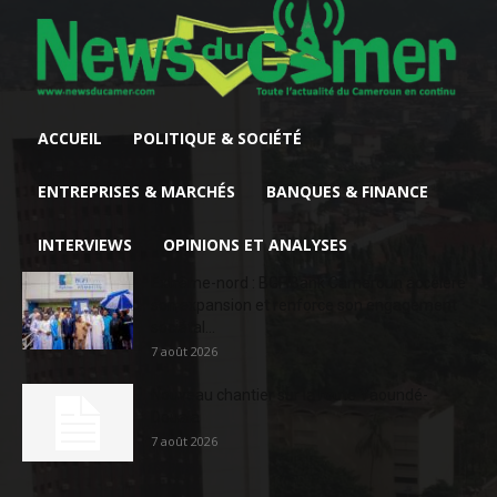
ACCUEIL
POLITIQUE & SOCIÉTÉ
ENTREPRISES & MARCHÉS
BANQUES & FINANCE
INTERVIEWS
OPINIONS ET ANALYSES
Extrême-nord : BGFIBank Cameroun accélère
son expansion et renforce son engagement
sociétal...
7 août 2026
Nouveau chantier sur la route Yaoundé-
Douala
7 août 2026