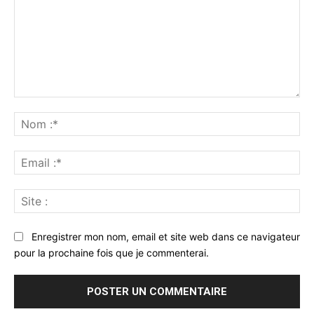
Commenter
:
No
:*
Ema
:*
Sit
:
Enregistrer mon nom, email et site web dans ce navigateur
pour la prochaine fois que je commenterai.