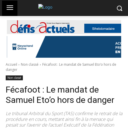
Accueil
Non classé
Fécafoot : Le mandat de Samuel Eto’o hors de
danger
Non classé
Fécafoot : Le mandat de
Samuel Eto’o hors de danger
Le tribunal Arbitral du Sport (TAS) confirme le retrait de la
procédure en cours, mettant ainsi fin à la menace qui
pesait sur l’avenir de l’actuel Exécutif de la Fédération