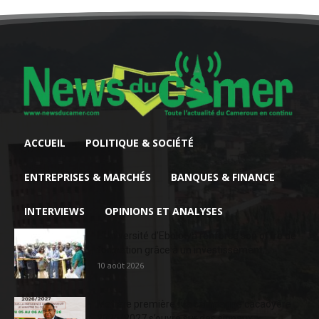
ACCUEIL
POLITIQUE & SOCIÉTÉ
ENTREPRISES & MARCHÉS
BANQUES & FINANCE
INTERVIEWS
OPINIONS ET ANALYSES
L’Université d’Ebolowa renforce son offre de
formation grâce à un investissement...
10 août 2026
Matière première : la campagne cacaoyère
2026/2027 s’ouvre sur des signaux