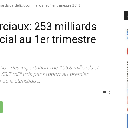
ards de déficit commercial au 1er trimestre 2018
iaux: 253 milliards
ial au 1er trimestre
ion des importations de 105,8 milliards et
53,7 milliards par rapport au premier
 de la statistique.
3212
0