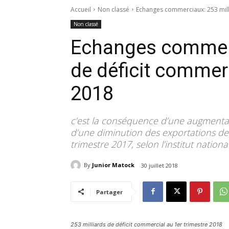
Accueil
Non classé
Echanges commerciaux: 253 milli
Non classé
Echanges commerc
de déficit commerc
2018
c’est la conséquence d’une augmentat
d’une diminution des exportations de 
trimestre 2017, selon l’institut national
By
Junior Matock
30 juillet 2018
Partager
253 milliards de déficit commercial au 1er trimestre 2018