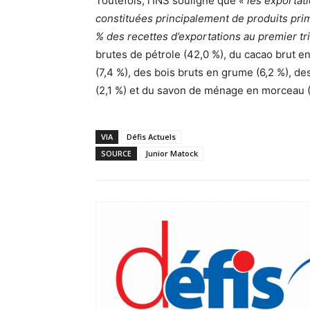
Toutefois, l’INS souligne que
« les exportat
constituées principalement de produits prim
% des recettes d’exportations au premier tr
brutes de pétrole (42,0 %), du cacao brut en
(7,4 %), des bois bruts en grume (6,2 %), des
(2,1 %) et du savon de ménage en morceau (
VIA
Défis Actuels
SOURCE
Junior Matock