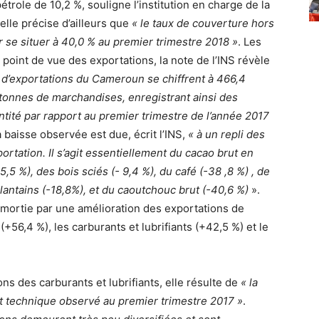
trole de 10,2 %, souligne l’institution en charge de la
lle précise d’ailleurs que
« le taux de couverture hors
r se situer à 40,0 % au premier trimestre 2018 »
. Les
 point de vue des exportations, la note de l’INS révèle
s d’exportations du Cameroun se chiffrent à 466,4
e tonnes de marchandises, enregistrant ainsi des
ntité par rapport au premier trimestre de l’année 2017
a baisse observée est due, écrit l’INS,
« à un repli des
ortation. Il s’agit essentiellement du cacao brut en
5,5 %), des bois sciés (- 9,4 %), du café (-38 ,8 %) , de
lantains (-18,8%), et du caoutchouc brut (-40,6 %)
».
mortie par une amélioration des exportations de
+56,4 %), les carburants et lubrifiants (+42,5 %) et le
s des carburants et lubrifiants, elle résulte de
« la
rêt technique observé au premier trimestre 2017 »
.