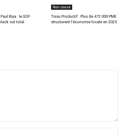
Non classé
aul Biya : le SDF
Tissu Productif : Plus de 472 000 PME
lack out total
structurent l’économie locale en 2025
Nom