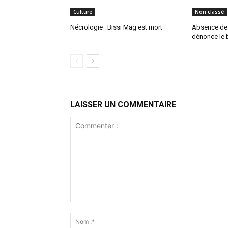
Culture
Non classé
Nécrologie : Bissi Mag est mort
Absence de P
dénonce le b
LAISSER UN COMMENTAIRE
Commenter
: