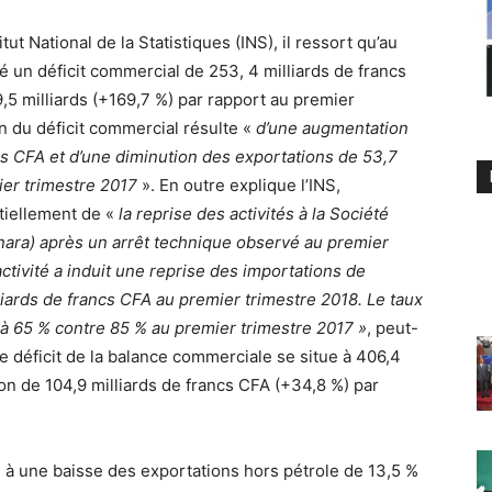
t National de la Statistiques (INS), il ressort qu’au
é un déficit commercial de 253, 4 milliards de francs
,5 milliards (+169,7 %) par rapport au premier
on du déficit commercial résulte «
d’une augmentation
cs CFA et d’une diminution des exportations de 53,7
ier trimestre 2017
». En outre explique l’INS,
tiellement de «
la reprise des activités à la Société
ara) après un arrêt technique observé au premier
activité a induit une reprise des importations de
lliards de francs CFA au premier trimestre 2018. Le taux
e à 65 % contre 85 % au premier trimestre 2017 »
, peut-
 le déficit de la balance commerciale se situe à 406,4
on de 104,9 milliards de francs CFA (+34,8 %) par
ée à une baisse des exportations hors pétrole de 13,5 %