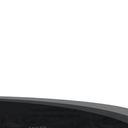
Face à la baisse des prix, le
cacao camerounais regarde
vers...
6 août 2026