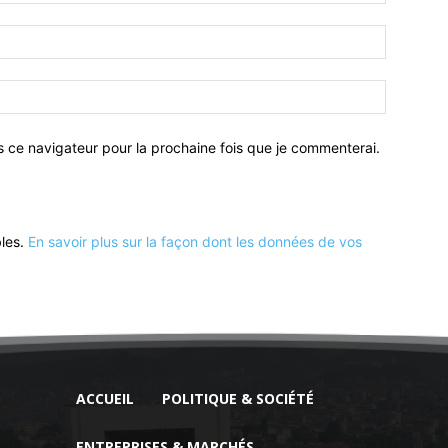
:*
Email
:*
Site
:
s ce navigateur pour la prochaine fois que je commenterai.
bles.
En savoir plus sur la façon dont les données de vos
ACCUEIL
POLITIQUE & SOCIÉTÉ
ENTREPRISES & MARCHÉS