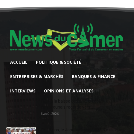
ACCUEIL
POLITIQUE & SOCIÉTÉ
ENTREPRISES & MARCHÉS
BANQUES & FINANCE
INTERVIEWS
OPINIONS ET ANALYSES
Face à la baisse des prix, le cacao
camerounais regarde vers...
6 août 2026
En 20 ans, le Japon a injecté 363,3 milliards