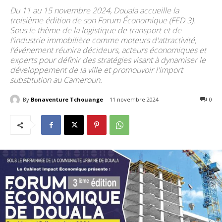
Du 11 au 15 novembre 2024, Douala accueille la
troisième édition de son Forum Économique (FED 3).
Sous le thème de la logistique de transport et de
l'industrie immobilière comme moteurs d'attractivité,
l'événement réunira décideurs, acteurs économiques et
experts pour définir des stratégies visant à dynamiser le
développement de la ville et promouvoir l'import
substitution au Cameroun.
By
Bonaventure Tchouange
11 novembre 2024
414
0