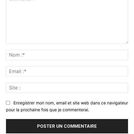
Commenter
:
No
:*
Ema
:*
Sit
:
Enregistrer mon nom, email et site web dans ce navigateur
pour la prochaine fois que je commenterai.