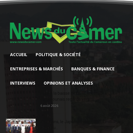
ACCUEIL
POLITIQUE & SOCIÉTÉ
ENTREPRISES & MARCHÉS
BANQUES & FINANCE
INTERVIEWS
OPINIONS ET ANALYSES
Face à la baisse des prix, le cacao
camerounais regarde vers...
6 août 2026
En 20 ans, le Japon a injecté 363,3 milliards
FCFA au...