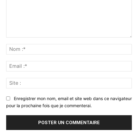
Commenter
:
No
:*
Ema
:*
Sit
:
Enregistrer mon nom, email et site web dans ce navigateur
pour la prochaine fois que je commenterai.