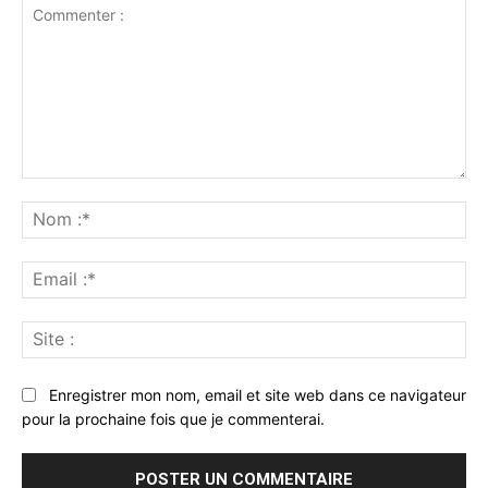
Commenter
:
No
:*
Ema
:*
Sit
:
Enregistrer mon nom, email et site web dans ce navigateur
pour la prochaine fois que je commenterai.