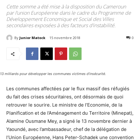
Cette somme a été mise à la disposition du Cameroun
par l’union Européenne dans le cadre du Programme de
Développement Economique et Social des Villes
secondaires exposées à des facteurs d’instabilité.
By
Junior Matock
15 novembre 2018
3636
0
13 milliards pour développer les communes victimes d’insécurité.
Les communes affectées par le flux massif des réfugiés
du fait des crises sécuritaires, ont désormais de quoi
retrouver le sourire. Le ministre de l’Economie, de la
Planification et de l’Aménagement du Territoire (Minepat),
Alamine Ousmane Mey, a signé le 13 novembre dernier à
Yaoundé, avec l’ambassadeur, chef de la délégation de
l’Union Européenne, Hans Peter-Schadek une convention