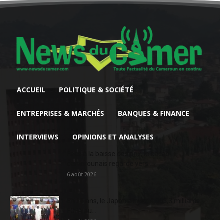
ACCUEIL
POLITIQUE & SOCIÉTÉ
ENTREPRISES & MARCHÉS
BANQUES & FINANCE
INTERVIEWS
OPINIONS ET ANALYSES
Face à la baisse des prix, le cacao
camerounais regarde vers...
6 août 2026
En 20 ans, le Japon a injecté 363,3 milliards
FCFA au...