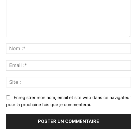
Commenter
:
No
:*
Ema
:*
Sit
:
Enregistrer mon nom, email et site web dans ce navigateur
pour la prochaine fois que je commenterai.