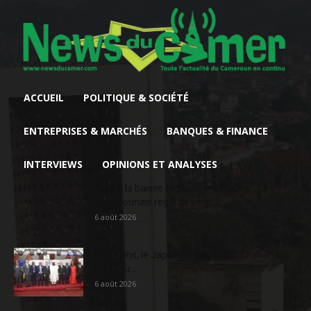
ACCUEIL
POLITIQUE & SOCIÉTÉ
ENTREPRISES & MARCHÉS
BANQUES & FINANCE
INTERVIEWS
OPINIONS ET ANALYSES
Face à la baisse des prix, le cacao
camerounais regarde vers...
6 août 2026
En 20 ans, le Japon a injecté 363,3 milliards
FCFA au...
6 août 2026