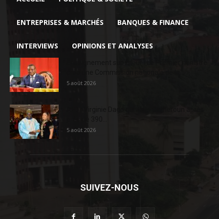
ENTREPRISES & MARCHÉS
BANQUES & FINANCE
INTERVIEWS
OPINIONS ET ANALYSES
Enseignement supérieur : Le Premier ministre
crée une Commission nationale de la...
5 août 2026
AFD : Virginie Dago quitte le Cameroun après
près de 390...
5 août 2026
SUIVEZ-NOUS