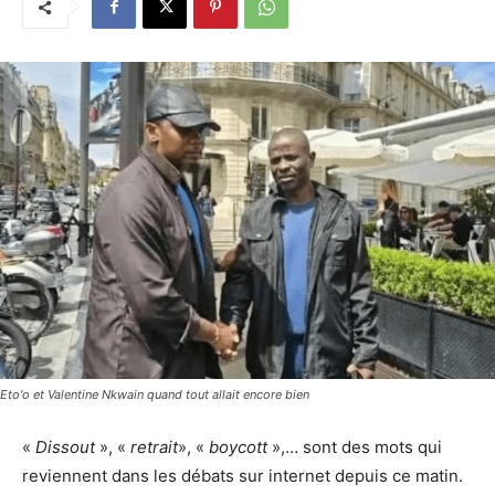
Eto'o et Valentine Nkwain quand tout allait encore bien
«
Dissout
», «
retrait
», «
boycott
»,… sont des mots qui
reviennent dans les débats sur internet depuis ce matin.