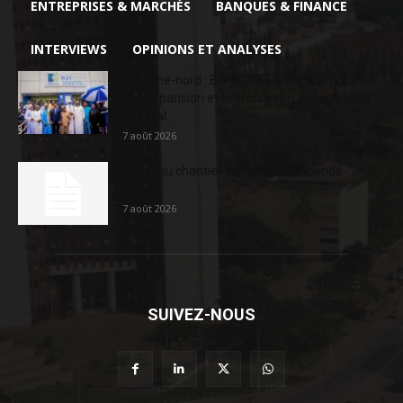
ENTREPRISES & MARCHÉS
BANQUES & FINANCE
INTERVIEWS
OPINIONS ET ANALYSES
Extrême-nord : BGFIBank Cameroun accélère
son expansion et renforce son engagement
sociétal...
7 août 2026
Nouveau chantier sur la route Yaoundé-
Douala
7 août 2026
SUIVEZ-NOUS