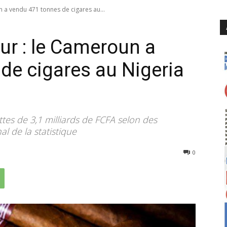
 a vendu 471 tonnes de cigares au...
r : le Cameroun a
de cigares au Nigeria
tes de 3,1 milliards de FCFA selon des
al de la statistique
160
0