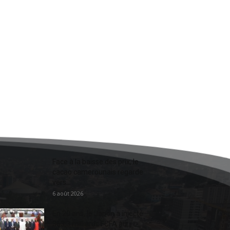
Face à la baisse des prix, le
cacao camerounais regarde
vers...
6 août 2026
En 20 ans, le Japon a injecté
363,3 milliards FCFA au...