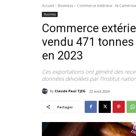
Accueil
Business
Commerce extérieur : le Cameroun
Business
Commerce extérieu
vendu 471 tonnes 
en 2023
Ces exportations ont généré des recet
données dévoilées par l’Institut nation
By
Claude Paul TJEG
22 août 2024
Partager