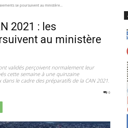
aiements se poursuivent au ministère...
N 2021 : les
suivent au ministère
ont validés perçoivent normalement leur
ayés cette semaine à une quinzaine
x dans le cadre des préparatifs de la CAN 2021.
3058
0