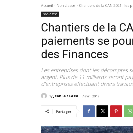
Accueil
Non classé
Chantiers de la CAN 2021 : les p
Non classé
Chantiers de la CA
paiements se pour
des Finances
Les entreprises dont les décomptes s
argent. Plus de 11 milliards seront p
d'entreprises effectuant divers travau
By
Jean Luc Fassi
7 avril 2019
Partager