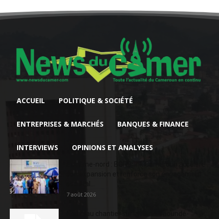
ACCUEIL
POLITIQUE & SOCIÉTÉ
ENTREPRISES & MARCHÉS
BANQUES & FINANCE
INTERVIEWS
OPINIONS ET ANALYSES
Extrême-nord : BGFIBank Cameroun accélère
son expansion et renforce son engagement
sociétal...
7 août 2026
Nouveau chantier sur la route Yaoundé-