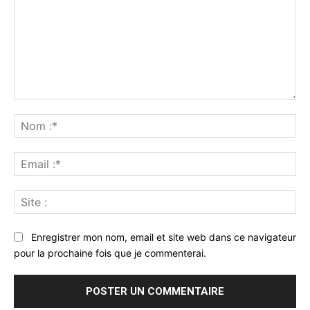
Commenter
:
No
:*
Ema
:*
Sit
:
Enregistrer mon nom, email et site web dans ce navigateur
pour la prochaine fois que je commenterai.