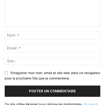
Commenter
:
No
:*
Ema
:*
Sit
:
Enregistrer mon nom, email et site web dans ce navigateur
pour la prochaine fois que je commenterai.
Ce site utilise Akismet pour réduire les indésirables.
En savoir