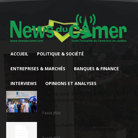
ACCUEIL
POLITIQUE & SOCIÉTÉ
ENTREPRISES & MARCHÉS
BANQUES & FINANCE
INTERVIEWS
OPINIONS ET ANALYSES
Extrême-nord : BGFIBank Cameroun accélère
son expansion et renforce son engagement
sociétal...
7 août 2026
Nouveau chantier sur la route Yaoundé-
Douala
7 août 2026