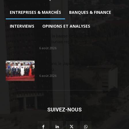
ENTREPRISES & MARCHÉS
BANQUES & FINANCE
INTERVIEWS
OPINIONS ET ANALYSES
Face à la baisse des prix, le cacao
camerounais regarde vers...
6 août 2026
En 20 ans, le Japon a injecté 363,3 milliards
FCFA au...
6 août 2026
SUIVEZ-NOUS