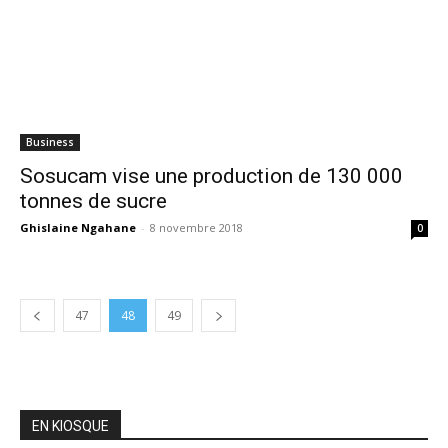
Business
Sosucam vise une production de 130 000
tonnes de sucre
Ghislaine Ngahane
-
8 novembre 2018
0
47
48
49
EN KIOSQUE