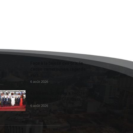
Face à la baisse des prix, le
cacao camerounais regarde
vers...
6 août 2026
En 20 ans, le Japon a injecté
363,3 milliards FCFA au...
6 août 2026