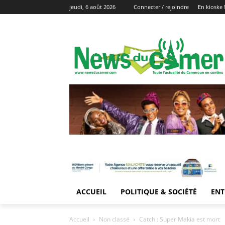
jeudi, 6 août 2026
Connecter / rejoindre
En kioske 
ACCUEIL
POLITIQUE & SOCIÉTÉ
ENT
Accueil
Non classé
Catch : Super Makia est mort