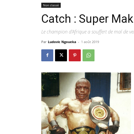
Non classé
Catch : Super Mak
Le champion d’Afrique a souffert de mal de ve
Par
Ludovic Ngoueka
-
1 août 2019