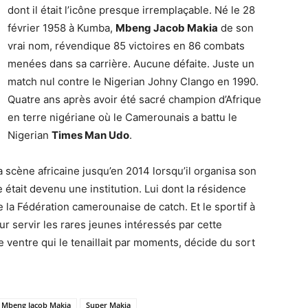
dont il était l’icône presque irremplaçable. Né le 28
février 1958 à Kumba,
Mbeng Jacob Makia
de son
vrai nom, révendique 85 victoires en 86 combats
menées dans sa carrière. Aucune défaite. Juste un
match nul contre le Nigerian Johny Clango en 1990.
Quatre ans après avoir été sacré champion d’Afrique
en terre nigériane où le Camerounais a battu le
Nigerian
Times Man Udo
.
 scène africaine jusqu’en 2014 lorsqu’il organisa son
 était devenu une institution. Lui dont la résidence
la Fédération camerounaise de catch. Et le sportif à
r servir les rares jeunes intéressés par cette
e ventre qui le tenaillait par moments, décide du sort
Mbeng Jacob Makia
Super Makia