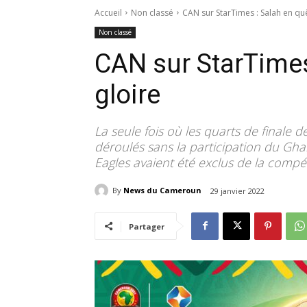
Accueil
Non classé
CAN sur StarTimes : Salah en qu
Non classé
CAN sur StarTimes
gloire
La seule fois où les quarts de finale 
déroulés sans la participation du Ghan
Eagles avaient été exclus de la compét
By
News du Cameroun
29 janvier 2022
Partager