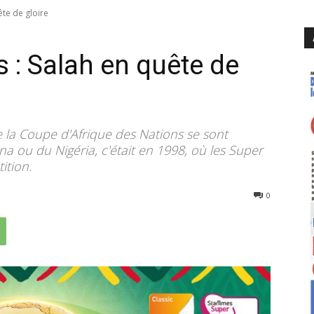
ête de gloire
 : Salah en quête de
de la Coupe d'Afrique des Nations se sont
a ou du Nigéria, c'était en 1998, où les Super
ition.
259
0