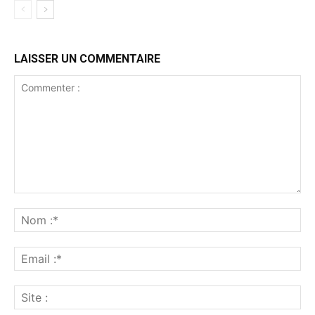
LAISSER UN COMMENTAIRE
Commenter
:
No
:*
Ema
:*
Sit
: