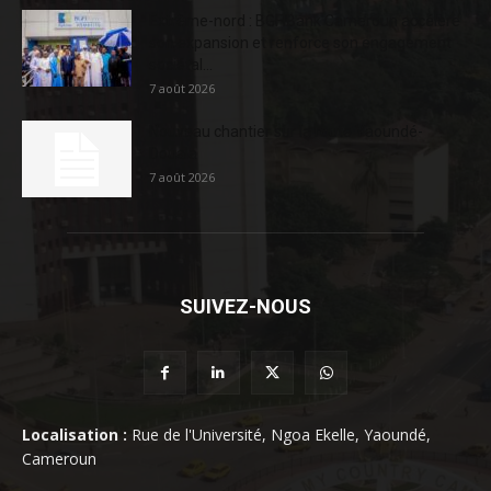
Extrême-nord : BGFIBank Cameroun accélère
son expansion et renforce son engagement
sociétal...
7 août 2026
Nouveau chantier sur la route Yaoundé-
Douala
7 août 2026
SUIVEZ-NOUS
Localisation :
Rue de l'Université, Ngoa Ekelle, Yaoundé,
Cameroun