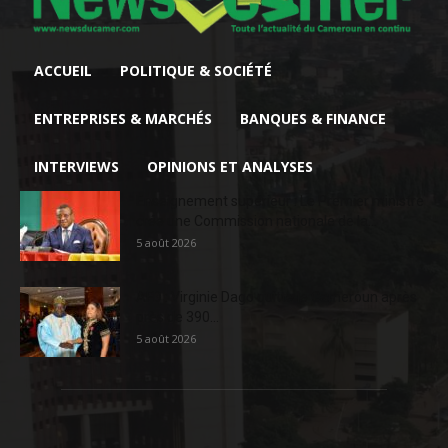
ACCUEIL
POLITIQUE & SOCIÉTÉ
ENTREPRISES & MARCHÉS
BANQUES & FINANCE
INTERVIEWS
OPINIONS ET ANALYSES
Enseignement supérieur : Le Premier ministre
crée une Commission nationale de la...
5 août 2026
AFD : Virginie Dago quitte le Cameroun après
près de 390...
5 août 2026