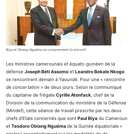
Biya et Obiang Nguéma se comprennent-ils encore?
Les ministres camerounais et équato-guinéen de la
défense
Joseph Béti Assomo
et
Leandro Bekale Nkogo
se rencontrent demain à Yaoundé. Pour une «
rencontre
de concertation
» de deux jours. Selon le communiqué
du capitaine de frégate
Cyrille Atonfack
, chef de la
Division de la communication du ministère de la Défense
(Mindef), cette séance de travail prescrite par les deux
chefs d’Etats concernés que sont
Paul Biya
du Cameroun
et
Teodoro Obiang Nguéma
de la Guinée équatoriale «
portera essentiellement sur les modalités de de