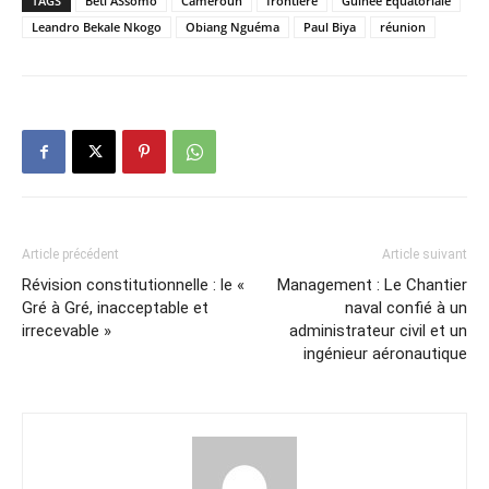
TAGS
Beti ASsomo
Cameroun
frontière
Guinée Equatoriale
Leandro Bekale Nkogo
Obiang Nguéma
Paul Biya
réunion
Article précédent
Article suivant
Révision constitutionnelle : le «
Management : Le Chantier
Gré à Gré, inacceptable et
naval confié à un
irrecevable »
administrateur civil et un
ingénieur aéronautique