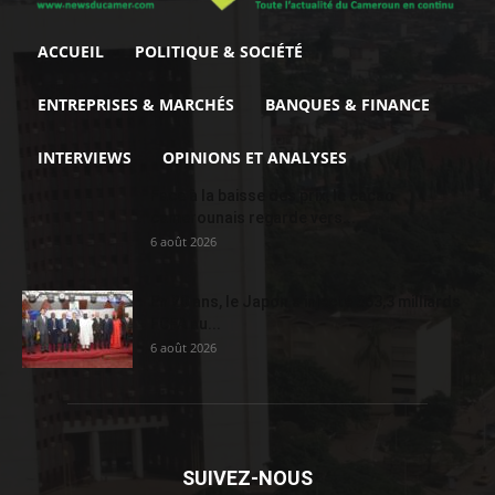
ACCUEIL
POLITIQUE & SOCIÉTÉ
ENTREPRISES & MARCHÉS
BANQUES & FINANCE
INTERVIEWS
OPINIONS ET ANALYSES
Face à la baisse des prix, le cacao
camerounais regarde vers...
6 août 2026
En 20 ans, le Japon a injecté 363,3 milliards
FCFA au...
6 août 2026
SUIVEZ-NOUS