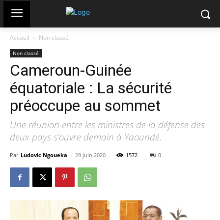
Accueil
Non classé
Non classé
Cameroun-Guinée
équatoriale : La sécurité
préoccupe au sommet
Une réunion entre les ministres de la défense des
deux pays s’ouvre demain à Yaoundé.
Par
Ludovic Ngoueka
-
28 juin 2020
1572
0