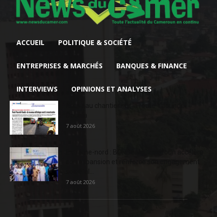
ACCUEIL
POLITIQUE & SOCIÉTÉ
ENTREPRISES & MARCHÉS
BANQUES & FINANCE
INTERVIEWS
OPINIONS ET ANALYSES
Nouveau chantier sur la route Yaoundé-
Douala
7 août 2026
Extrême-nord : BGFIBank Cameroun accélère
son expansion et renforce son engagement
sociétal...
7 août 2026