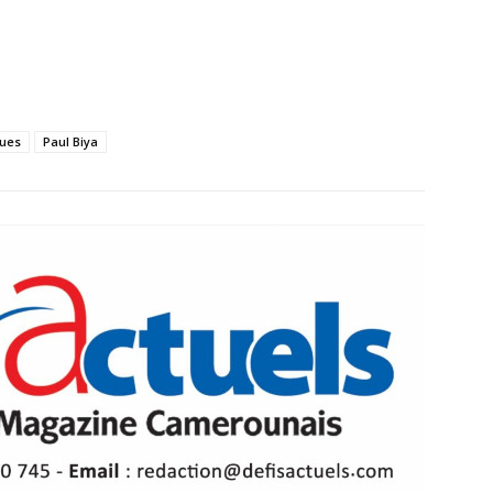
ques
Paul Biya