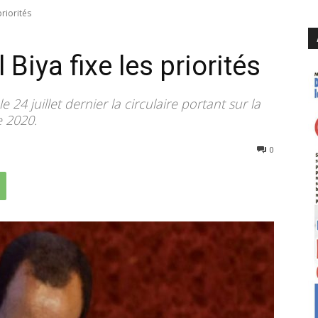
priorités
Biya fixe les priorités
 24 juillet dernier la circulaire portant sur la
e 2020.
2612
0