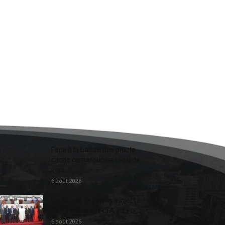
Face à la baisse des prix, le
cacao camerounais regarde
vers...
6 août 2026
En 20 ans, le Japon a injecté
363,3 milliards FCFA au...
6 août 2026