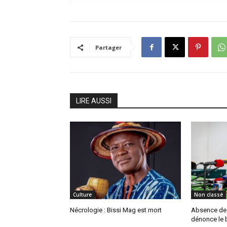
Partager
LIRE AUSSI
Culture
Non classé
Nécrologie : Bissi Mag est mort
Absence de P
dénonce le b