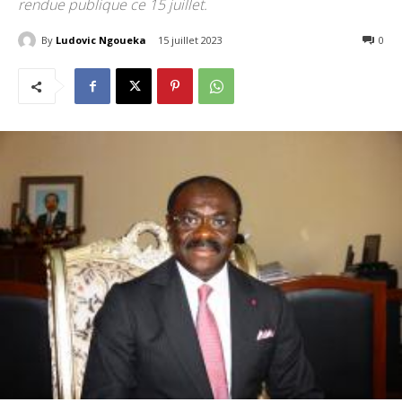
rendue publique ce 15 juillet.
By
Ludovic Ngoueka
15 juillet 2023
455
0