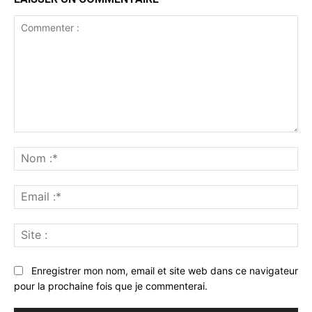
Commenter
:
No
:*
Ema
:*
Sit
:
Enregistrer mon nom, email et site web dans ce navigateur
pour la prochaine fois que je commenterai.