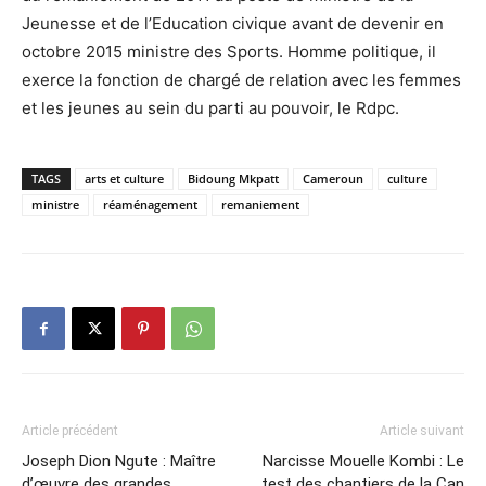
Jeunesse et de l’Education civique avant de devenir en
octobre 2015 ministre des Sports. Homme politique, il
exerce la fonction de chargé de relation avec les femmes
et les jeunes au sein du parti au pouvoir, le Rdpc.
TAGS
arts et culture
Bidoung Mkpatt
Cameroun
culture
ministre
réaménagement
remaniement
Article précédent
Article suivant
Joseph Dion Ngute : Maître
Narcisse Mouelle Kombi : Le
d’œuvre des grandes
test des chantiers de la Can