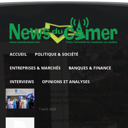
ACCUEIL
POLITIQUE & SOCIÉTÉ
ENTREPRISES & MARCHÉS
BANQUES & FINANCE
INTERVIEWS
OPINIONS ET ANALYSES
Extrême-nord : BGFIBank Cameroun
accélère son expansion et renforce son
engagement sociétal...
7 août 2026
Nouveau chantier sur la route Yaoundé-
Douala