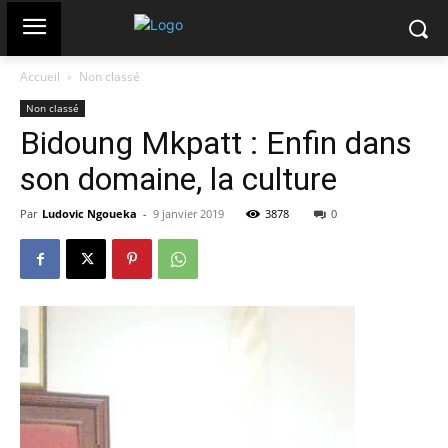
Accueil
Non classé
Non classé
Bidoung Mkpatt : Enfin dans
son domaine, la culture
Par
Ludovic Ngoueka
-
9 janvier 2019
3878
0