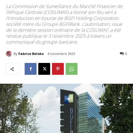
La Commission de Surveillance du Marché Financier de
l’Afrique Centrale (COSUMAF) a donné son feu vert à
l’introduction en bourse de BGFI Holding Corporation,
société mère du Groupe BGFIBank. L’autorisation, issue
de la dernière session ordinaire de la COSUMAF, a été
rendue publique le 3 novembre 2025 à travers un
communiqué du groupe bancaire.
By
Fabrice Beloko
4 novembre 2025
159
0