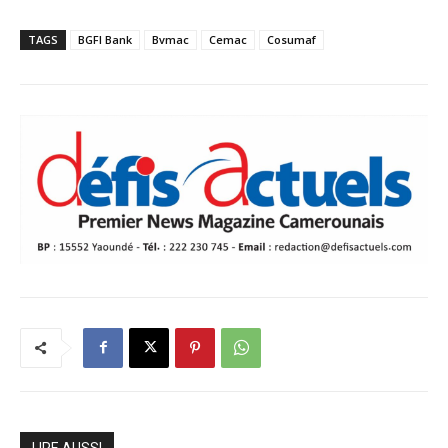
TAGS
BGFI Bank
Bvmac
Cemac
Cosumaf
LIRE AUSSI