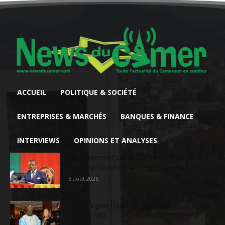
ACCUEIL
POLITIQUE & SOCIÉTÉ
ENTREPRISES & MARCHÉS
BANQUES & FINANCE
INTERVIEWS
OPINIONS ET ANALYSES
Enseignement supérieur : Le Premier ministre
crée une Commission nationale de la...
5 août 2026
AFD : Virginie Dago quitte le Cameroun après
près de 390...