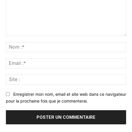
Commenter
:
No
:*
Ema
:*
Sit
:
Enregistrer mon nom, email et site web dans ce navigateur
pour la prochaine fois que je commenterai.