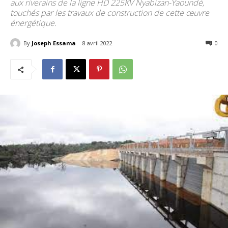
aux riverains de la ligne HD 225KV Nyabizan-Yaoundé,
touchés par les travaux de construction de cette œuvre
énergétique.
By
Joseph Essama
8 avril 2022
471
0