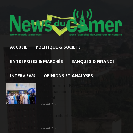
ACCUEIL
POLITIQUE & SOCIÉTÉ
ENTREPRISES & MARCHÉS
BANQUES & FINANCE
INTERVIEWS
OPINIONS ET ANALYSES
Extrême-nord : BGFIBank Cameroun accélère
son expansion et renforce son engagement
sociétal...
7 août 2026
Nouveau chantier sur la route Yaoundé-
Douala
7 août 2026