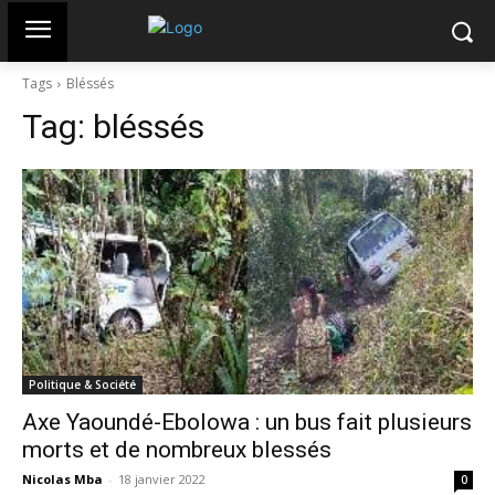
Tags
Bléssés
Tag:
bléssés
Politique & Société
Axe Yaoundé-Ebolowa : un bus fait plusieurs
morts et de nombreux blessés
Nicolas Mba
-
18 janvier 2022
0