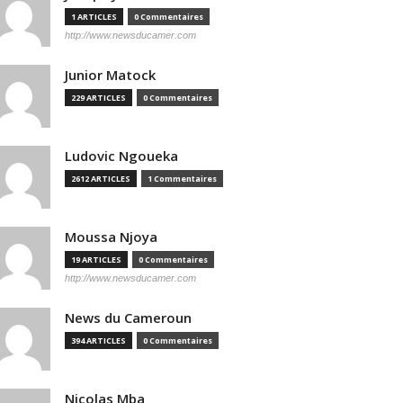
1 ARTICLES
0 Commentaires
http://www.newsducamer.com
Junior Matock
229 ARTICLES
0 Commentaires
Ludovic Ngoueka
2612 ARTICLES
1 Commentaires
Moussa Njoya
19 ARTICLES
0 Commentaires
http://www.newsducamer.com
News du Cameroun
394 ARTICLES
0 Commentaires
Nicolas Mba