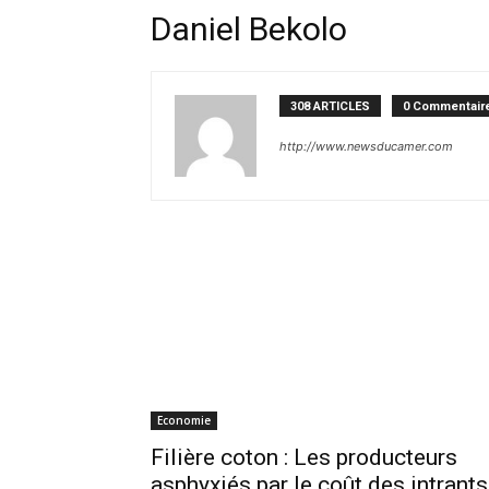
Daniel Bekolo
308 ARTICLES
0 Commentair
http://www.newsducamer.com
Economie
Filière coton : Les producteurs
asphyxiés par le coût des intrants