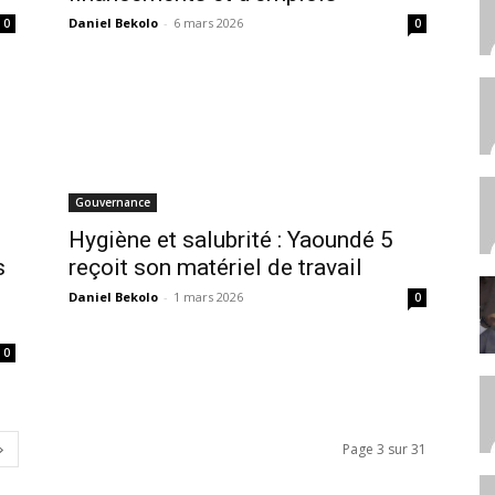
Daniel Bekolo
-
6 mars 2026
0
0
Gouvernance
Hygiène et salubrité : Yaoundé 5
s
reçoit son matériel de travail
Daniel Bekolo
-
1 mars 2026
0
0
Page 3 sur 31