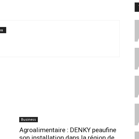
es
Business
Agroalimentaire : DENKY peaufine
son installation dans la région de