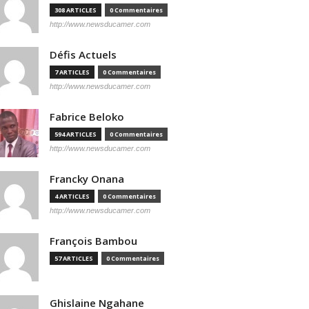
308 ARTICLES
0 Commentaires
http://www.newsducamer.com
Défis Actuels
7 ARTICLES
0 Commentaires
http://www.newsducamer.com
Fabrice Beloko
594 ARTICLES
0 Commentaires
http://www.newsducamer.com
Francky Onana
4 ARTICLES
0 Commentaires
http://www.newsducamer.com
François Bambou
57 ARTICLES
0 Commentaires
Ghislaine Ngahane