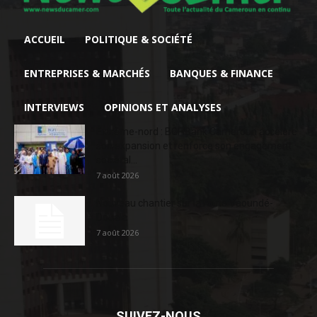
ACCUEIL
POLITIQUE & SOCIÉTÉ
ENTREPRISES & MARCHÉS
BANQUES & FINANCE
INTERVIEWS
OPINIONS ET ANALYSES
Extrême-nord : BGFIBank Cameroun accélère
son expansion et renforce son engagement
sociétal...
7 août 2026
Nouveau chantier sur la route Yaoundé-
Douala
7 août 2026
SUIVEZ-NOUS