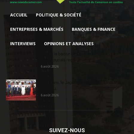
ACCUEIL
POLITIQUE & SOCIÉTÉ
ENTREPRISES & MARCHÉS
BANQUES & FINANCE
INTERVIEWS
OPINIONS ET ANALYSES
Face à la baisse des prix, le cacao
camerounais regarde vers...
6 août 2026
En 20 ans, le Japon a injecté 363,3 milliards
FCFA au...
6 août 2026
SUIVEZ-NOUS