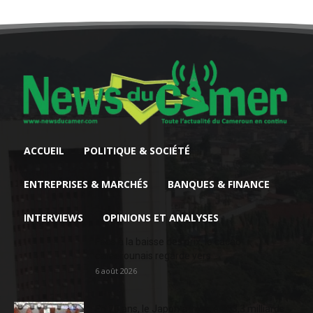
ACCUEIL
POLITIQUE & SOCIÉTÉ
ENTREPRISES & MARCHÉS
BANQUES & FINANCE
INTERVIEWS
OPINIONS ET ANALYSES
Face à la baisse des prix, le cacao
camerounais regarde vers...
6 août 2026
En 20 ans, le Japon a injecté 363,3 milliards