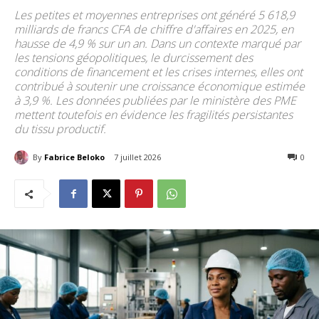
Les petites et moyennes entreprises ont généré 5 618,9
milliards de francs CFA de chiffre d'affaires en 2025, en
hausse de 4,9 % sur un an. Dans un contexte marqué par
les tensions géopolitiques, le durcissement des
conditions de financement et les crises internes, elles ont
contribué à soutenir une croissance économique estimée
à 3,9 %. Les données publiées par le ministère des PME
mettent toutefois en évidence les fragilités persistantes
du tissu productif.
By
Fabrice Beloko
7 juillet 2026
43
0