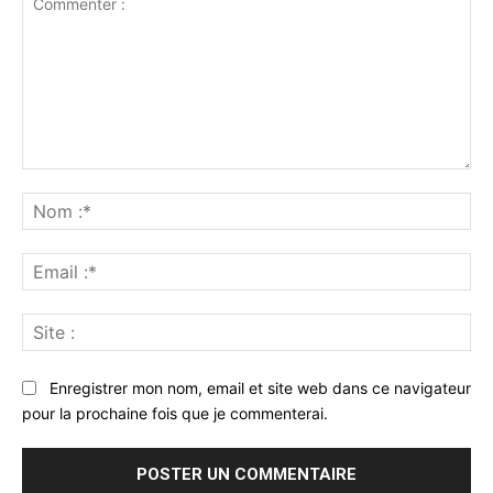
Commenter
:
No
:*
Ema
:*
Sit
:
Enregistrer mon nom, email et site web dans ce navigateur
pour la prochaine fois que je commenterai.