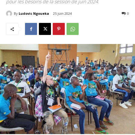
pour les besoins de la session de juin 2024.
By
Ludovic Ngoueka
25 juin 2024
425
0