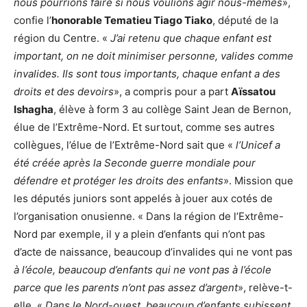
nous pourrions faire si nous voulions agir nous-mêmes
»,
confie l’
honorable Tematieu Tiago Tiako
, député de la
région du Centre. «
J’ai retenu que chaque enfant est
important, on ne doit minimiser personne, valides comme
invalides. Ils sont tous importants, chaque enfant a des
droits et des devoirs
», a compris pour a part
Aïssatou
Ishagha
, élève à form 3 au collège Saint Jean de Bernon,
élue de l’Extrême-Nord. Et surtout, comme ses autres
collègues, l’élue de l’Extrême-Nord sait que «
l’Unicef a
été créée après la Seconde guerre mondiale pour
défendre et protéger les droits des enfants
». Mission que
les députés juniors sont appelés à jouer aux cotés de
l’organisation onusienne. « Dans la région de l’Extrême-
Nord par exemple, il y a plein d’enfants qui n’ont pas
d’acte de naissance, beaucoup d’invalides qui ne vont pas
à l’école, beaucoup d’enfants qui ne vont pas à l’école
parce que les parents n’ont pas assez d’argent
», relève-t-
elle. «
Dans le Nord-ouest, beaucoup d’enfants subissent