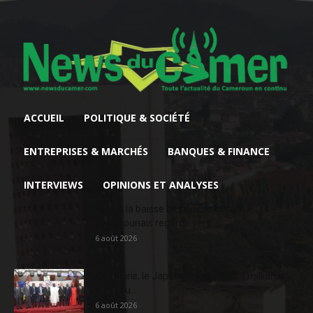
ACCUEIL
POLITIQUE & SOCIÉTÉ
ENTREPRISES & MARCHÉS
BANQUES & FINANCE
INTERVIEWS
OPINIONS ET ANALYSES
Face à la baisse des prix, le cacao
camerounais regarde vers...
6 août 2026
En 20 ans, le Japon a injecté 363,3 milliards
FCFA au...
6 août 2026