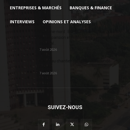
ENTREPRISES & MARCHÉS
BANQUES & FINANCE
INTERVIEWS
OPINIONS ET ANALYSES
Extrême-nord : BGFIBank Cameroun accélère
son expansion et renforce son engagement
sociétal...
7 août 2026
Nouveau chantier sur la route Yaoundé-
Douala
7 août 2026
SUIVEZ-NOUS