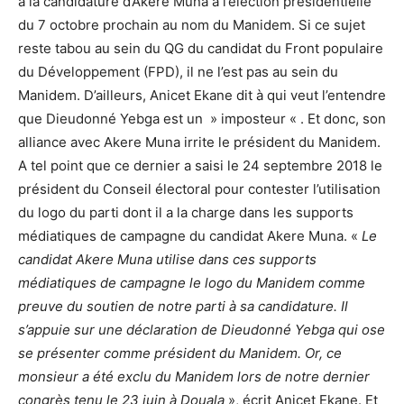
à la candidature d’Akeré Muna à l’élection présidentielle
du 7 octobre prochain au nom du Manidem. Si ce sujet
reste tabou au sein du QG du candidat du Front populaire
du Développement (FPD), il ne l’est pas au sein du
Manidem. D’ailleurs, Anicet Ekane dit à qui veut l’entendre
que Dieudonné Yebga est un » imposteur « . Et donc, son
alliance avec Akere Muna irrite le président du Manidem.
A tel point que ce dernier a saisi le 24 septembre 2018 le
président du Conseil électoral pour contester l’utilisation
du logo du parti dont il a la charge dans les supports
médiatiques de campagne du candidat Akere Muna. «
Le
candidat Akere Muna utilise dans ces supports
médiatiques de campagne le logo du Manidem comme
preuve du soutien de notre parti à sa candidature. Il
s’appuie sur une déclaration de Dieudonné Yebga qui ose
se présenter comme président du Manidem. Or, ce
monsieur a été exclu du Manidem lors de notre dernier
congrès tenu le 23 juin à Douala
», écrit Anicet Ekane. Et