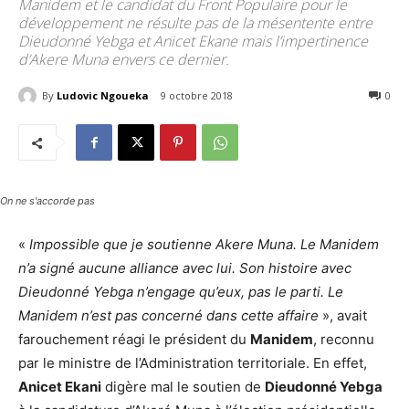
Manidem et le candidat du Front Populaire pour le
développement ne résulte pas de la mésentente entre
Dieudonné Yebga et Anicet Ekane mais l’impertinence
d’Akere Muna envers ce dernier.
By
Ludovic Ngoueka
9 octobre 2018
3516
0
On ne s'accorde pas
«
Impossible que je soutienne Akere Muna. Le Manidem
n’a signé aucune alliance avec lui. Son histoire avec
Dieudonné Yebga n’engage qu’eux, pas le parti. Le
Manidem n’est pas concerné dans cette affaire
», avait
farouchement réagi le président du
Manidem
, reconnu
par le ministre de l’Administration territoriale. En effet,
Anicet Ekani
digère mal le soutien de
Dieudonné Yebga