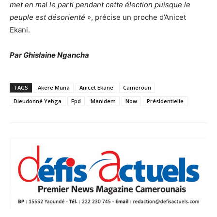
met en mal le parti pendant cette élection puisque le
peuple est désorienté
», précise un proche d’Anicet
Ekani.
Par Ghislaine Ngancha
TAGS
Akere Muna
Anicet Ekane
Cameroun
Dieudonné Yebga
Fpd
Manidem
Now
Présidentielle