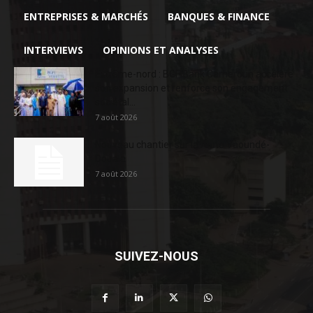
ENTREPRISES & MARCHÉS
BANQUES & FINANCE
INTERVIEWS
OPINIONS ET ANALYSES
Extrême-nord : BGFIBank Cameroun accélère
son expansion et renforce son engagement
sociétal...
7 août 2026
Nouveau chantier sur la route Yaoundé-
Douala
7 août 2026
SUIVEZ-NOUS