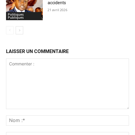
accidents
21 avril 2026
Politiques
Publiques
LAISSER UN COMMENTAIRE
Commenter
:
No
:*
Ema