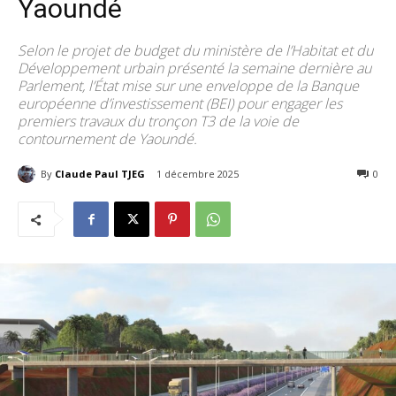
Yaoundé
Selon le projet de budget du ministère de l’Habitat et du
Développement urbain présenté la semaine dernière au
Parlement, l’État mise sur une enveloppe de la Banque
européenne d’investissement (BEI) pour engager les
premiers travaux du tronçon T3 de la voie de
contournement de Yaoundé.
By
Claude Paul TJEG
1 décembre 2025
198
0