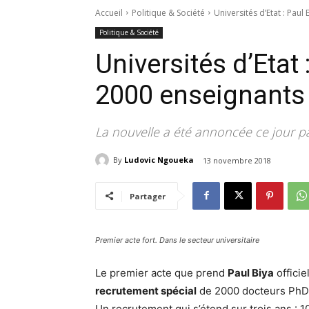
Accueil
Politique & Société
Universités d’Etat : Paul
Politique & Société
Universités d’Etat 
2000 enseignants
La nouvelle a été annoncée ce jour pa
By
Ludovic Ngoueka
13 novembre 2018
Partager
Premier acte fort. Dans le secteur universitaire
Le premier acte que prend
Paul Biya
officie
recrutement spécial
de 2000 docteurs PhD 
Un recrutement qui s’étend sur trois ans : 