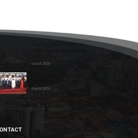
Face à la baisse des prix, le
cacao camerounais regarde
vers...
6 août 2026
En 20 ans, le Japon a injecté
363,3 milliards FCFA au...
6 août 2026
ONTACT