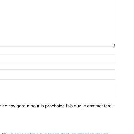
Nom
:*
Email
:*
Site
:
s ce navigateur pour la prochaine fois que je commenterai.