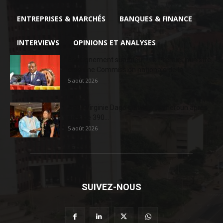
ENTREPRISES & MARCHÉS
BANQUES & FINANCE
INTERVIEWS
OPINIONS ET ANALYSES
Enseignement supérieur : Le Premier ministre
crée une Commission nationale de la...
5 août 2026
AFD : Virginie Dago quitte le Cameroun après
près de 390...
5 août 2026
SUIVEZ-NOUS