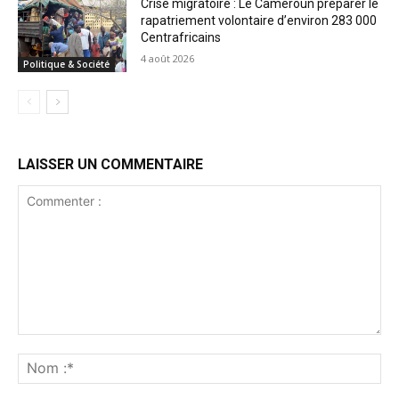
Crise migratoire : Le Cameroun préparer le
rapatriement volontaire d’environ 283 000
Centrafricains
4 août 2026
Politique & Société
LAISSER UN COMMENTAIRE
Commenter
:
No
:*