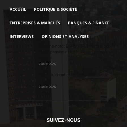
ACCUEIL
POLITIQUE & SOCIÉTÉ
ENTREPRISES & MARCHÉS
BANQUES & FINANCE
INTERVIEWS
OPINIONS ET ANALYSES
Extrême-nord : BGFIBank Cameroun accélère
son expansion et renforce son engagement
sociétal...
7 août 2026
Nouveau chantier sur la route Yaoundé-
Douala
7 août 2026
SUIVEZ-NOUS