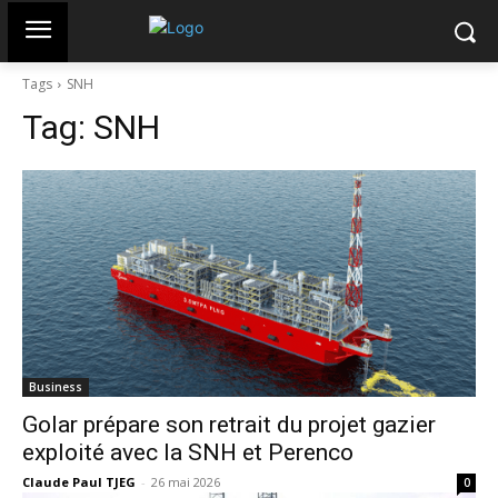
Tags
SNH
Tag:
SNH
Business
Golar prépare son retrait du projet gazier
exploité avec la SNH et Perenco
Claude Paul TJEG
-
26 mai 2026
0