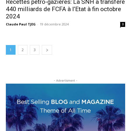
Recettes pétro-gazières: La SNH a transféré
440 milliards de FCFA à l’Etat à fin octobre
2024
Claude Paul TJEG
-
19 décembre 2024
0
1
2
3
- Advertisment -