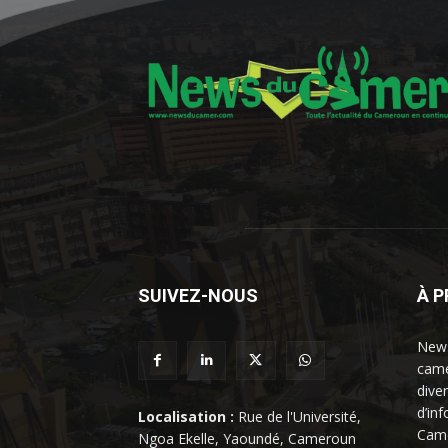
SUIVEZ-NOUS
À 
News
came
dive
d’in
Localisation :
Rue de l'Université,
Came
Ngoa Ekelle, Yaoundé, Cameroun