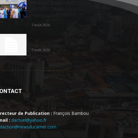
Cameroun accélère son
expansion et renforce son
engagement sociétal...
7 août 2026
Nouveau chantier sur la route
Yaoundé-Douala
7 août 2026
ONTACT
irecteur de Publication :
François Bambou
ail :
dactuel@yahoo.fr
edaction@newsducamer.com