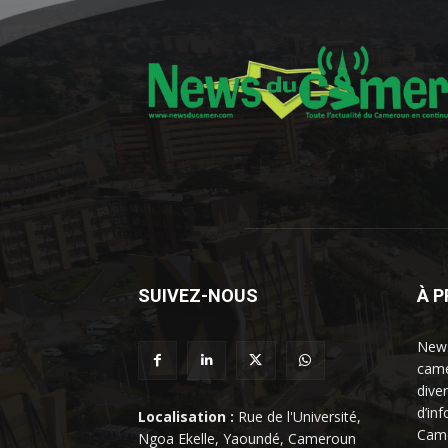
SUIVEZ-NOUS
À 
News
came
dive
d’in
Localisation :
Rue de l'Université,
Came
Ngoa Ekelle, Yaoundé, Cameroun