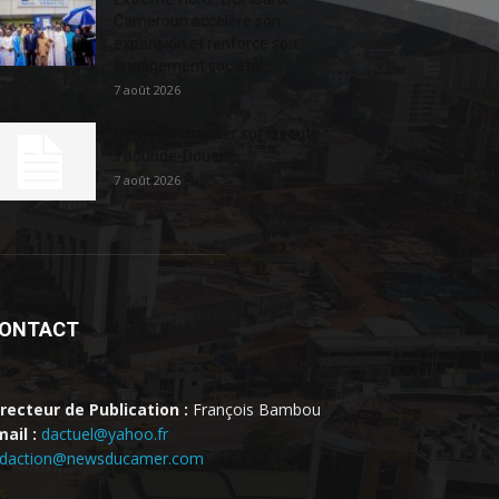
Cameroun accélère son
expansion et renforce son
engagement sociétal...
7 août 2026
Nouveau chantier sur la route
Yaoundé-Douala
7 août 2026
ONTACT
irecteur de Publication :
François Bambou
ail :
dactuel@yahoo.fr
edaction@newsducamer.com