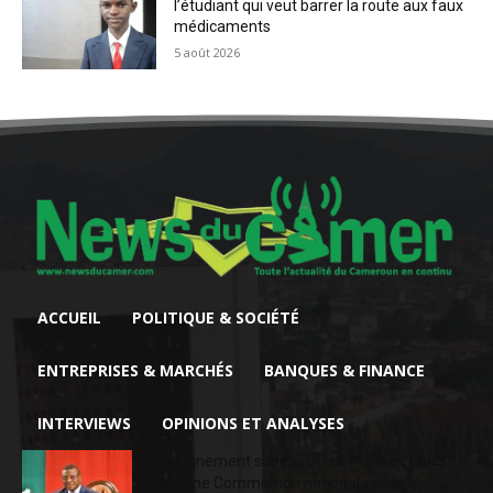
l’étudiant qui veut barrer la route aux faux
médicaments
5 août 2026
ACCUEIL
POLITIQUE & SOCIÉTÉ
ENTREPRISES & MARCHÉS
BANQUES & FINANCE
INTERVIEWS
OPINIONS ET ANALYSES
Enseignement supérieur : Le Premier ministre
crée une Commission nationale de la...