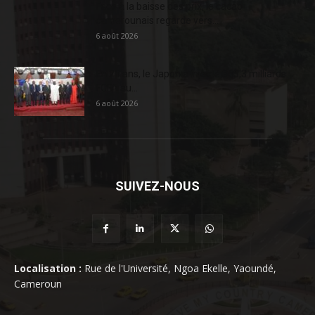
Face à la baisse des prix, le cacao
camerounais regarde vers...
6 août 2026
En 20 ans, le Japon a injecté 363,3 milliards
FCFA au...
6 août 2026
SUIVEZ-NOUS
Localisation :
Rue de l'Université, Ngoa Ekelle, Yaoundé,
Cameroun