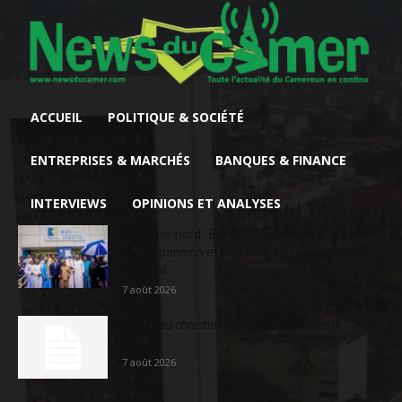
ACCUEIL
POLITIQUE & SOCIÉTÉ
ENTREPRISES & MARCHÉS
BANQUES & FINANCE
INTERVIEWS
OPINIONS ET ANALYSES
Extrême-nord : BGFIBank Cameroun accélère
son expansion et renforce son engagement
sociétal...
7 août 2026
Nouveau chantier sur la route Yaoundé-
Douala
7 août 2026